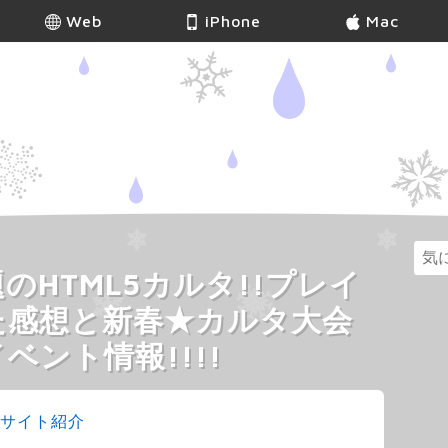
Web
iPhone
Mac
のHTML5カルタ!!プレイ
た感想と新春★カルタ大会
ベント情報!!!!
サイト紹介