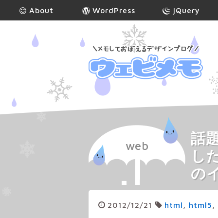
About
WordPress
jQuery
話題
web
し
のイ
2012/12/21
html
,
html5
,