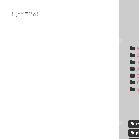
！(∩*´꒳`*∩)
c
i
j
T
c
p