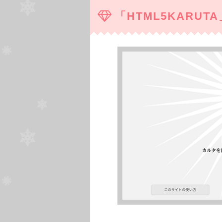
「HTML5KARUT