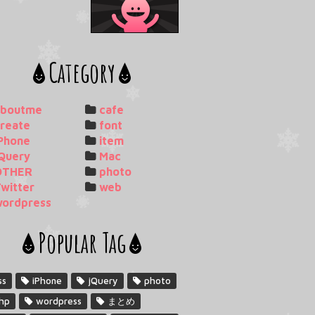
Category
aboutme
cafe
reate
font
Phone
item
Query
Mac
OTHER
photo
witter
web
wordpress
Popular Tag
ss
iPhone
jQuery
photo
hp
wordpress
まとめ