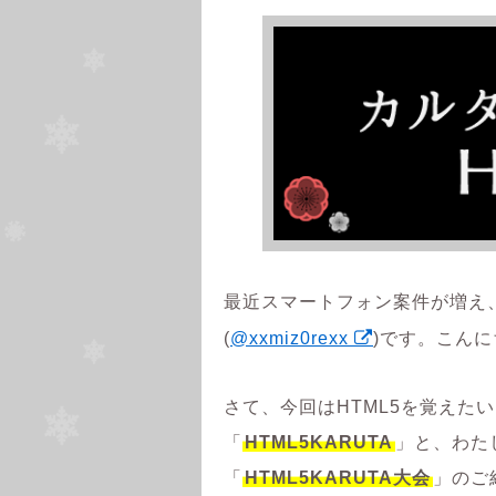
最近スマートフォン案件が増え、
(
@xxmiz0rexx
)です。こん
さて、今回はHTML5を覚えた
「
HTML5KARUTA
」と、わた
「
HTML5KARUTA大会
」のご