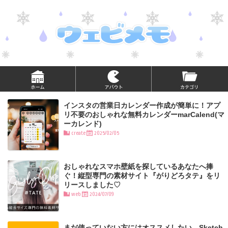
インスタの営業日カレンダー作成が簡単に！アプ
リ不要のおしゃれな無料カレンダーmarCalend(マ
ーカレンド)
create
2025/02/05
おしゃれなスマホ壁紙を探しているあなたへ捧
ぐ！縦型専門の素材サイト『がりどろタテ』をリ
リースしました♡
web
2024/07/09
まだ使っていない方にはオススメしたい。Sketch