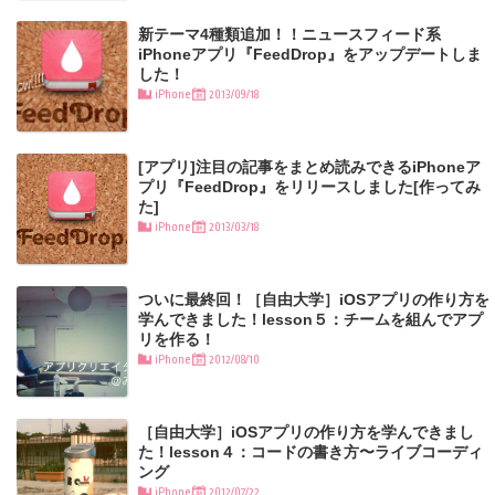
新テーマ4種類追加！！ニュースフィード系
iPhoneアプリ『FeedDrop』をアップデートしま
した！
iPhone
2013/09/18
[アプリ]注目の記事をまとめ読みできるiPhoneア
プリ『FeedDrop』をリリースしました[作ってみ
た]
iPhone
2013/03/18
ついに最終回！［自由大学］iOSアプリの作り方を
学んできました！lesson５：チームを組んでアプ
リを作る！
iPhone
2012/08/10
［自由大学］iOSアプリの作り方を学んできまし
た！lesson４：コードの書き方〜ライブコーディ
ング
iPhone
2012/07/22