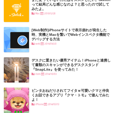
って結局どんな感じなのよ？と思ったので試して
みたよ。
Mac
2015/12/28
[Web制作]iPhoneサイトで表示崩れが発生した
時、実機とMacを繋いでWebインスペクタ機能で
デバッグする方法
web
2015/05/20
デスクに置きたい優秀アイテム！iPhoneと連携し
て書類のスキャンができるデスクスタンド
『SnapLite』を使ってみた！
item
2014/10/03
ビンタおねだりされてフイタｗ可愛いクマと仲良
くお話できるアプリ『クマ・トモ』で遊んでみた
よ！
iPhone
2014/03/13