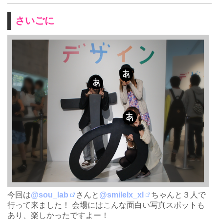
さいごに
今回は
@sou_lab
さんと
@smilelx_xl
ちゃんと３人で
行って来ました！ 会場にはこんな面白い写真スポットも
あり、楽しかったですよー！