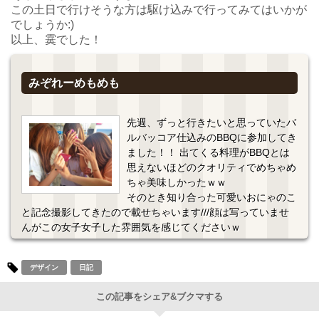
この土日で行けそうな方は駆け込みで行ってみてはいかが
でしょうか:)
以上、霙でした！
みぞれーめもめも
先週、ずっと行きたいと思っていたバ
ルバッコア仕込みのBBQに参加してき
ました！！ 出てくる料理がBBQとは
思えないほどのクオリティでめちゃめ
ちゃ美味しかったｗｗ
そのとき知り合った可愛いおにゃのこ
と記念撮影してきたので載せちゃいます///顔は写っていませ
んがこの女子女子した雰囲気を感じてくださいｗ
デザイン
日記
この記事をシェア&ブクマする