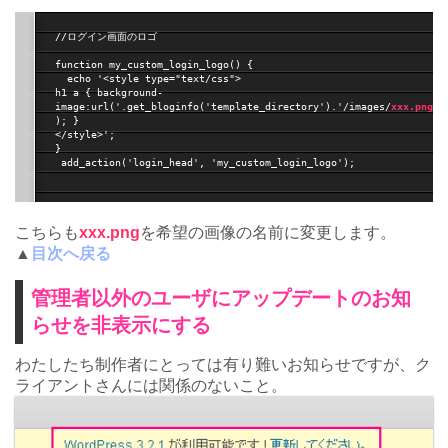
//ログイン画面のロゴ

function my_custom_login_logo() {

  echo '<style type="text/css">

h1 a { background-
image:url('.get_bloginfo('template_directory').'/images/
xxx.png
); }

</style>';

}

 add_action('login_head', 'my_custom_login_logo');

こちらも
xxx.png
を希望の画像の名前に変更します。
▲
目次へ戻る
管理者以外のユーザにアップデートのお知
らせを非表示にする
わたしたち制作者にとっては有り難いお知らせですが、ク
ライアントさんには関係のないこと。