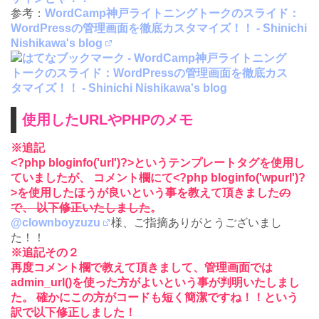
参考：
WordCamp神戸ライトニングトークのスライド：
WordPressの管理画面を徹底カスタマイズ！！ - Shinichi
Nishikawa's blog
使用したURLやPHPのメモ
※追記
<?php bloginfo('url')?>というテンプレートタグを使用し
ていましたが、 コメント欄にて<?php bloginfo('wpurl')?
>を使用したほうが良いという事を教えて頂きました
の
で、 以下修正いたしました
。
@clownboyzuzu
様、ご指摘ありがとうございまし
た！！
※追記その２
再度コメント欄で教えて頂きまして、管理画面では
admin_url()を使った方がよいという事が判明いたしまし
た。 確かにこの方がコードも短く簡潔ですね！！という
訳で以下修正しました！