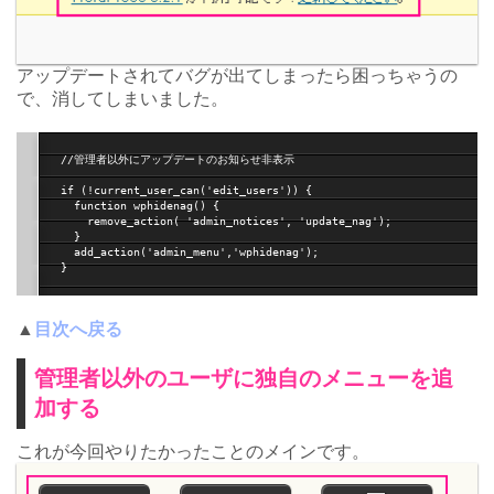
アップデートされてバグが出てしまったら困っちゃうの
で、消してしまいました。
//管理者以外にアップデートのお知らせ非表示

if (!current_user_can('edit_users')) {

  function wphidenag() {

    remove_action( 'admin_notices', 'update_nag');

  }

  add_action('admin_menu','wphidenag');

▲
目次へ戻る
管理者以外のユーザに独自のメニューを追
加する
これが今回やりたかったことのメインです。