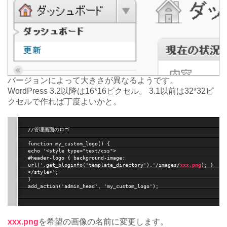
バージョンによって大きさが異なるようです。
WordPress 3.2以降は16*16ピクセル。 3.1以前は32*32ピ
クセルで作れば丁度よいかと。
//管理画面のロゴ

function my_custom_logo() {

echo '<style type="text/css">

#header-logo { background-image: 
url('.get_bloginfo('template_directory').'/images/
xxx.png
); }

</style>';

}

add_action('admin_head', 'my_custom_logo');

xxx.png
を希望の画像の名前に変更します。