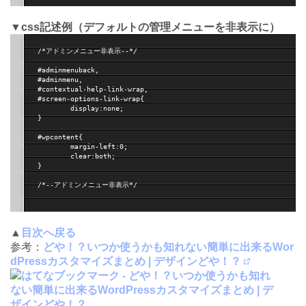
▼css記述例（デフォルトの管理メニューを非表示に）
/*アドミンメニュー非表示--*/

#adminmenuback,

#adminmenu,

#contextual-help-link-wrap,

#screen-options-link-wrap{

	display:none;

}

#wpcontent{

	margin-left:0;

	clear:both;

}

/*--アドミンメニュー非表示*/

▲
目次へ戻る
参考：
どや！？いつか使うかも知れない簡単に出来るWor
dPressカスタマイズまとめ | デザインどや！？