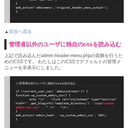
}

add_action('adminmenu','original_header_menu_output');

}

▲
目次へ戻る
管理者以外のユーザに独自のcssを読み込む
上記で読み込んだadmin-header-menu.phpの装飾を行うた
めのCSSです。 わたしはこのCSSでデフォルトの管理メ
ニューを非表示にしました。
//管理者以外のユーザに独自のcssを読み込む

if (!current_user_can( 'administrator')) {

function wp_custom_admin_css() {

	echo "\n" . '<link rel="stylesheet" type="text/css" 
href="' .get_bloginfo('template_directory'). '/css/
custom-
admin-css.css
' . '" />' . "\n";

}

add_action('admin_head', 'wp_custom_admin_css', 100);

}
