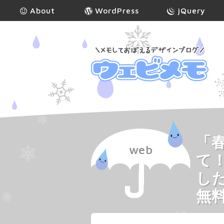
About
WordPress
jQuery
「
web
て
し
無