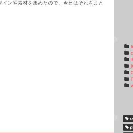
ザインや素材を集めたので、今日はそれをまと
c
i
j
T
c
p