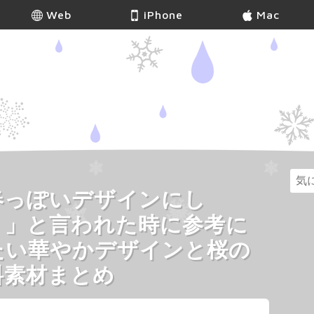
Web
iPhone
Mac
春っぽいデザインにし
！」と言われた時に参考に
たい華やかデザインと桜の
料素材まとめ