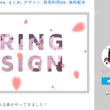
oto
,
まとめ
,
デザイン
,
商用利用OK
,
無料配布
なフ
れる春がやってきました！