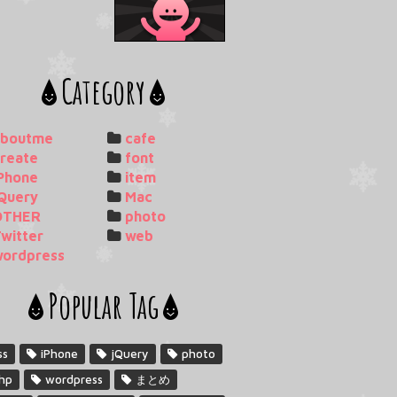
Category
aboutme
cafe
reate
font
Phone
item
Query
Mac
OTHER
photo
witter
web
wordpress
Popular Tag
ss
iPhone
jQuery
photo
hp
wordpress
まとめ