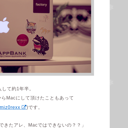
を購入して約1年半。
sからMacにして頂けたこともあって
miz0rexx
)です。
でできたアレ、Macではできないの？？」