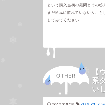
という購入当初の疑問とその答
まだMacに慣れていない人、
してみてください！
【
OTHER
系
い
2012/09/18
KISS X3
,
pho