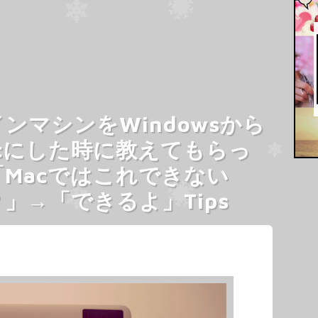
ンマシンをWindowsから
acにした時に教えてもらっ
「Macではこれできない
」→「できるよ」Tips