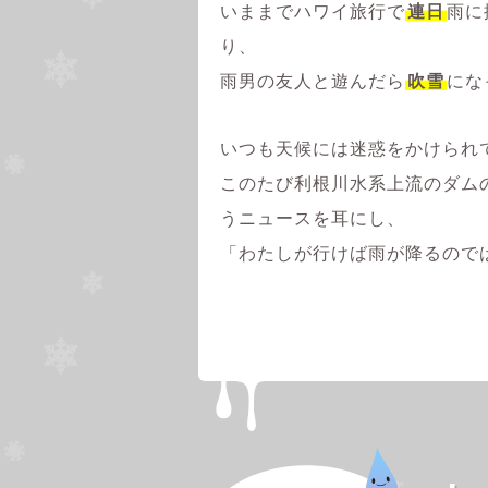
いままでハワイ旅行で
連日
雨に
り、
雨男の友人と遊んだら
吹雪
にな
いつも天候には迷惑をかけられ
このたび利根川水系上流のダム
うニュースを耳にし、
「わたしが行けば雨が降るので