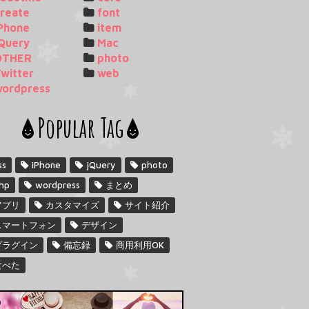
reate
font
Phone
item
Query
Mac
OTHER
photo
witter
web
wordpress
Popular Tag
ss
iPhone
jQuery
photo
hp
wordpress
まとめ
アプリ
カスタマイズ
サイト紹介
スマートフォン
デザイン
プラグイン
備忘録
商用利用OK
食べた