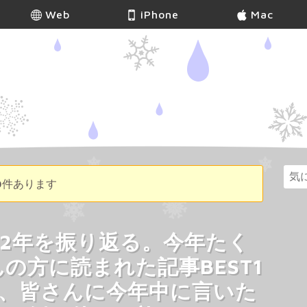
Web
iPhone
Mac
20件あります
12年を振り返る。今年たく
の方に読まれた記事BEST1
と、皆さんに今年中に言いた