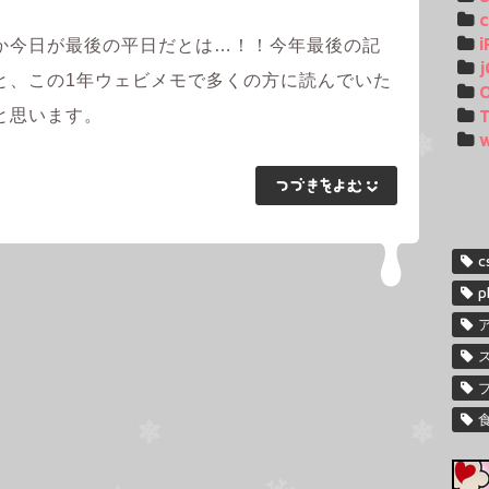
c
i
か今日が最後の平日だとは…！！今年最後の記
j
と、この1年ウェビメモで多くの方に読んでいた
T
と思います。
c
p