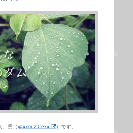
女、霙（
@xxmiz0rexx
）です。