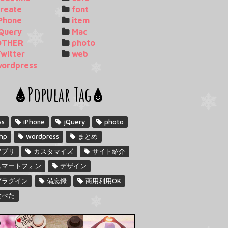
reate
font
Phone
item
Query
Mac
OTHER
photo
witter
web
wordpress
Popular Tag
ss
iPhone
jQuery
photo
hp
wordpress
まとめ
アプリ
カスタマイズ
サイト紹介
スマートフォン
デザイン
プラグイン
備忘録
商用利用OK
食べた