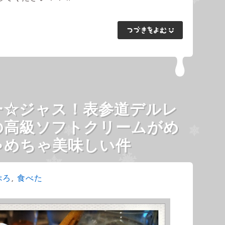
ー☆ジャス！表参道デルレ
の高級ソフトクリームがめ
ゃめちゃ美味しい件
ぷろ
,
食べた