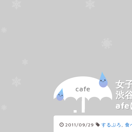
女
cafe
渋谷
af
2011/09/29
するぷろ
,
食