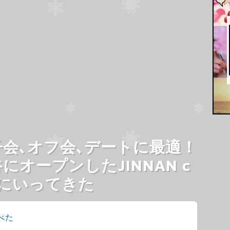
子会､オフ会､デートに最適！
にオープンしたJINNAN c
eにいってきた
べた