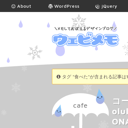
About
WordPress
jQuery
タグ "食べた"が含まれる記事は
コ
cafe
olu
O