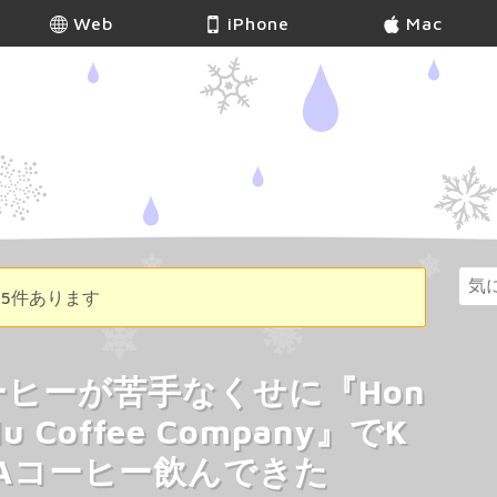
Web
iPhone
Mac
15件あります
ーヒーが苦手なくせに『Hon
lu Coffee Company』でK
NAコーヒー飲んできた