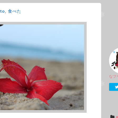
to
,
食べた
なフ