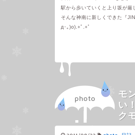
駅から歩いていくと上り坂が厳
そんな神南に新しくできた『JINNA
д･｡)o).+ﾟ.+ﾟ
モ
photo
い
ク
2011/08/22
photo
,
日記