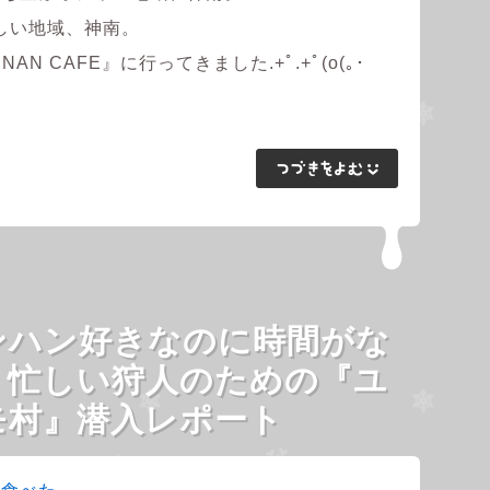
しい地域、神南。
N CAFE』に行ってきました.+ﾟ.+ﾟ(o(｡･
ンハン好きなのに時間がな
！忙しい狩人のための『ユ
モ村』潜入レポート
,
食べた