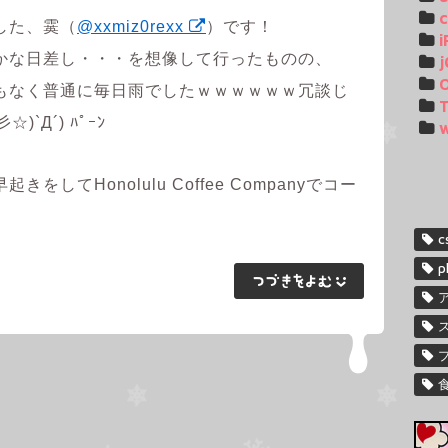
c
した、霙（
@xxmiz0rexx
）です！
i
かな日差し・・・を想像して行ったものの、
j
もなく普通に毎日雨でしたｗｗｗｗｗｗ冗談じ
T
)`Д´) ﾊﾟｰﾝ
してHonolulu Coffee Companyでコー
c
p